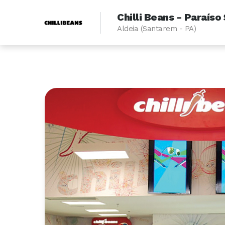
Chilli Beans - Paraís
Aldeia (Santarem - PA)
Localizador de unidades
>
PA
>
Santarem
>
Aldeia