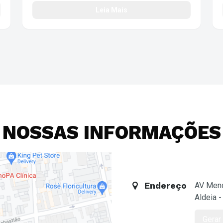
#Bastidores #DefyingGravity #Desafio
Leia Mais
NOSSAS INFORMAÇÕES
Endereço
AV Mend
Aldeia 
Gerar