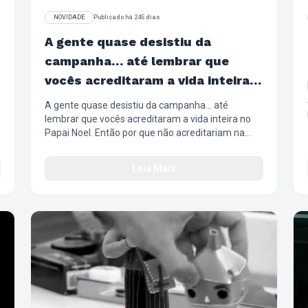
NOVIDADE
Publicado há 245 dias
A gente quase desistiu da
campanha… até lembrar que
vocês acreditaram a vida inteira
no Papai Noel. Então por que não
A gente quase desistiu da campanha… até
acreditariam na gente?
lembrar que vocês acreditaram a vida inteira no
d
Papai Noel. Então por que não acreditariam na
gente? 🌶️😎 #ChilliBeans #NatalChilliBeans
#PresentesDeNatal #Wishlist #ÓculosSolar
Leia Mais
Relógios ArmaçãoDeGrau