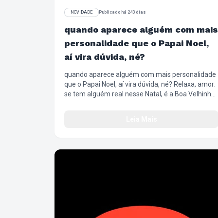
NOVIDADE
Publicado há 243 dias
quando aparece alguém com mais
personalidade que o Papai Noel,
aí vira dúvida, né?
quando aparece alguém com mais personalidade
que o Papai Noel, aí vira dúvida, né? Relaxa, amor:
se tem alguém real nesse Natal, é a Boa Velhinha.
😘🔥 #NatalChilliBeans #BoaVelhinha
#ChilliBeans #NatalComAtitude #FashionFilm
Leia Mais