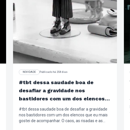
NOVIDADE
Publicado há 258 dias
#tbt dessa saudade boa de
desafiar a gravidade nos
bastidores com um dos elencos
que eu mais gostei de
#tbt dessa saudade boa de desafiar a gravidade
acompanhar
nos bastidores com um dos elencos que eu mais
gostei de acompanhar. O caos, as risadas e as
tentativas… tudo valeu a pena. ✨😂 #WickedBrasil