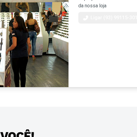
da nossa loja
Ligar (93) 99115-30
 VOCÊ!