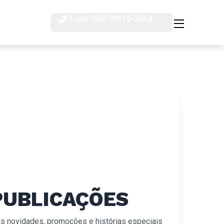
Ligar (93) 99115-3014
PUBLICAÇÕES
as novidades, promoções e histórias especiais