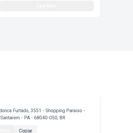
#ChilliBeans
Leia Mais
onca Furtado, 3551 - Shopping Paraiso -
- Santarem - PA - 68040-050, BR
 Rota
Copiar