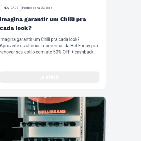
NOVIDADE
Publicado há 250 dias
Imagina garantir um Chilli pra
cada look?
Imagina garantir um Chilli pra cada look?
Aproveite os últimos momentos da Hot Friday pra
renovar seu estilo com até 50% OFF + cashback
obrado! Tá esperando o que?! Corre que já tá
quase no fim! #SuperFriday #ÓticaChilliBeans
#Descontos #OlharComAtitude
#EstiloQueTransforma
Leia Mais