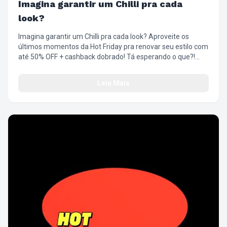
Imagina garantir um Chilli pra cada
look?
Imagina garantir um Chilli pra cada look? Aproveite os
últimos momentos da Hot Friday pra renovar seu estilo com
até 50% OFF + cashback dobrado! Tá esperando o que?!
Corre que já tá quase no fim! #SuperFriday
#ÓticaChilliBeans #Descontos #OlharComAtitude
Leia Mais
#EstiloQueTransforma