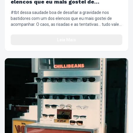
elencos que eu mais gostei de
acompanhar
#tbt dessa saudade boa de desafiar a gravidade nos
bastidores com um dos elencos que eu mais gostei de
acompanhar. O caos, as risadas e as tentativas… tudo valeu
a pena. ✨😂 #WickedBrasil #Bastidores #DefyingGravity
#Desafio
Leia Mais