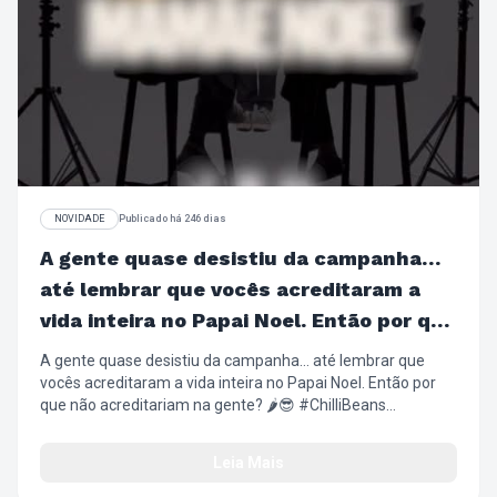
NOVIDADE
Publicado há 246 dias
A gente quase desistiu da campanha…
até lembrar que vocês acreditaram a
vida inteira no Papai Noel. Então por que
não acreditariam na gente?
A gente quase desistiu da campanha… até lembrar que
vocês acreditaram a vida inteira no Papai Noel. Então por
que não acreditariam na gente? 🌶️😎 #ChilliBeans
#NatalChilliBeans #PresentesDeNatal #Wishlist
#ÓculosSolar Relógios ArmaçãoDeGrau
Leia Mais