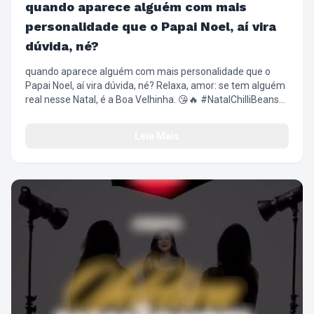
quando aparece alguém com mais
personalidade que o Papai Noel, aí vira
dúvida, né?
quando aparece alguém com mais personalidade que o
Papai Noel, aí vira dúvida, né? Relaxa, amor: se tem alguém
real nesse Natal, é a Boa Velhinha. 😘🔥 #NatalChilliBeans
#BoaVelhinha #ChilliBeans #NatalComAtitude
#FashionFilm
Leia Mais