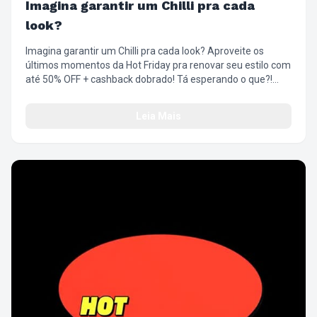
Imagina garantir um Chilli pra cada
look?
Imagina garantir um Chilli pra cada look? Aproveite os
últimos momentos da Hot Friday pra renovar seu estilo com
até 50% OFF + cashback dobrado! Tá esperando o que?!
Corre que já tá quase no fim! #SuperFriday
#ÓticaChilliBeans #Descontos #OlharComAtitude
Leia Mais
#EstiloQueTransforma