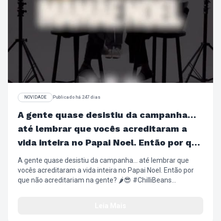
NOVIDADE
Publicado há 247 dias
A gente quase desistiu da campanha…
até lembrar que vocês acreditaram a
vida inteira no Papai Noel. Então por que
não acreditariam na gente?
A gente quase desistiu da campanha… até lembrar que
vocês acreditaram a vida inteira no Papai Noel. Então por
que não acreditariam na gente? 🌶️😎 #ChilliBeans
#NatalChilliBeans #PresentesDeNatal #Wishlist
#ÓculosSolar Relógios ArmaçãoDeGrau
Leia Mais