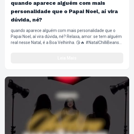
quando aparece alguém com mais
personalidade que o Papai Noel, aí vira
dúvida, né?
quando aparece alguém com mais personalidade que o
Papai Noel, aí vira dúvida, né? Relaxa, amor: se tem alguém
real nesse Natal, é a Boa Velhinha. 😘🔥 #NatalChilliBeans
#BoaVelhinha #ChilliBeans #NatalComAtitude
#FashionFilm
Leia Mais