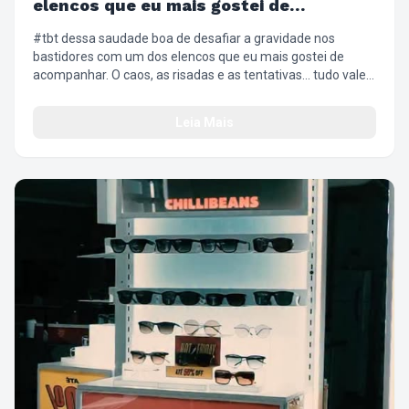
elencos que eu mais gostei de
acompanhar
#tbt dessa saudade boa de desafiar a gravidade nos
bastidores com um dos elencos que eu mais gostei de
acompanhar. O caos, as risadas e as tentativas… tudo valeu
a pena. ✨😂 #WickedBrasil #Bastidores #DefyingGravity
#Desafio
Leia Mais