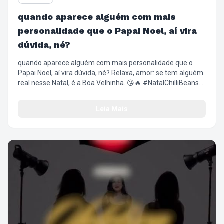
quando aparece alguém com mais
personalidade que o Papai Noel, aí vira
dúvida, né?
quando aparece alguém com mais personalidade que o
Papai Noel, aí vira dúvida, né? Relaxa, amor: se tem alguém
real nesse Natal, é a Boa Velhinha. 😘🔥 #NatalChilliBeans
#BoaVelhinha #ChilliBeans #NatalComAtitude
#FashionFilm
Leia Mais