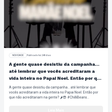
NOVIDADE
Publicado há 248 dias
A gente quase desistiu da campanha…
até lembrar que vocês acreditaram a
vida inteira no Papai Noel. Então por que
não acreditariam na gente?
A gente quase desistiu da campanha… até lembrar que
vocês acreditaram a vida inteira no Papai Noel. Então por
que não acreditariam na gente? 🌶️😎 #ChilliBeans
#NatalChilliBeans #PresentesDeNatal #Wishlist
#ÓculosSolar Relógios ArmaçãoDeGrau
Leia Mais