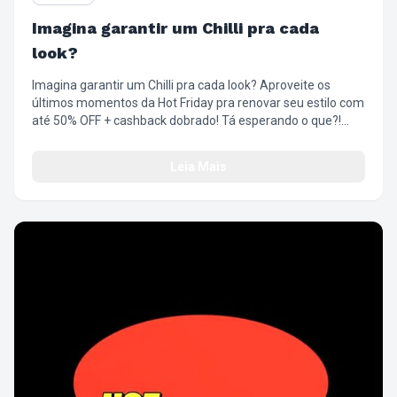
Imagina garantir um Chilli pra cada
look?
Imagina garantir um Chilli pra cada look? Aproveite os
últimos momentos da Hot Friday pra renovar seu estilo com
até 50% OFF + cashback dobrado! Tá esperando o que?!
Corre que já tá quase no fim! #SuperFriday
#ÓticaChilliBeans #Descontos #OlharComAtitude
Leia Mais
#EstiloQueTransforma