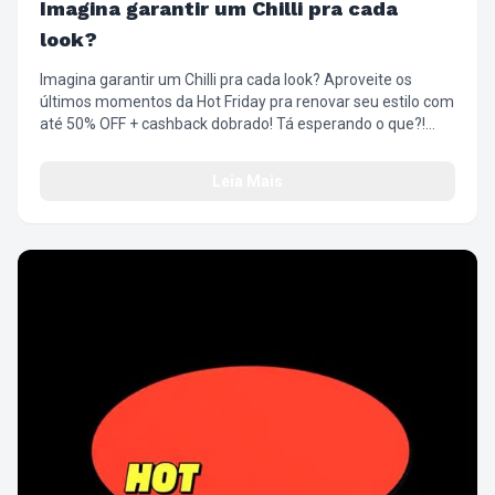
Imagina garantir um Chilli pra cada
look?
Imagina garantir um Chilli pra cada look? Aproveite os
últimos momentos da Hot Friday pra renovar seu estilo com
até 50% OFF + cashback dobrado! Tá esperando o que?!
Corre que já tá quase no fim! #SuperFriday
#ÓticaChilliBeans #Descontos #OlharComAtitude
Leia Mais
#EstiloQueTransforma