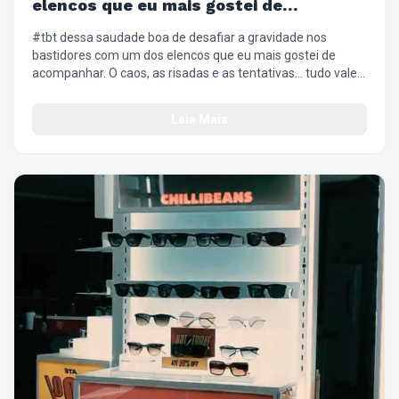
elencos que eu mais gostei de
acompanhar
#tbt dessa saudade boa de desafiar a gravidade nos
bastidores com um dos elencos que eu mais gostei de
acompanhar. O caos, as risadas e as tentativas… tudo valeu
a pena. ✨😂 #WickedBrasil #Bastidores #DefyingGravity
#Desafio
Leia Mais