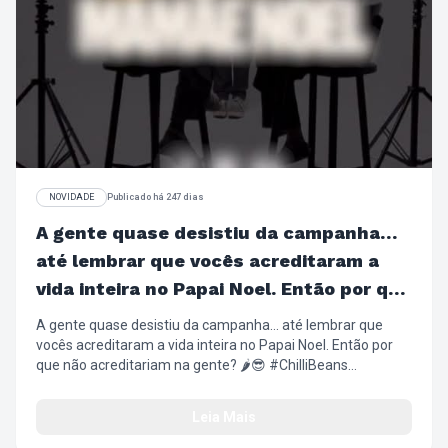
NOVIDADE
Publicado há 247 dias
A gente quase desistiu da campanha…
até lembrar que vocês acreditaram a
vida inteira no Papai Noel. Então por que
não acreditariam na gente?
A gente quase desistiu da campanha… até lembrar que
vocês acreditaram a vida inteira no Papai Noel. Então por
que não acreditariam na gente? 🌶️😎 #ChilliBeans
#NatalChilliBeans #PresentesDeNatal #Wishlist
#ÓculosSolar Relógios ArmaçãoDeGrau
Leia Mais