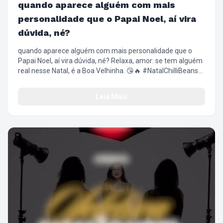
quando aparece alguém com mais
personalidade que o Papai Noel, aí vira
dúvida, né?
quando aparece alguém com mais personalidade que o
Papai Noel, aí vira dúvida, né? Relaxa, amor: se tem alguém
real nesse Natal, é a Boa Velhinha. 😘🔥 #NatalChilliBeans
#BoaVelhinha #ChilliBeans #NatalComAtitude
#FashionFilm
Leia Mais