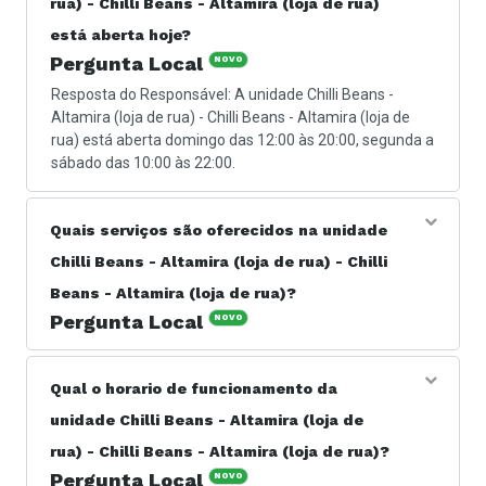
rua) - Chilli Beans - Altamira (loja de rua)
está aberta hoje?
Pergunta Local
NOVO
Resposta do Responsável: A unidade Chilli Beans -
Altamira (loja de rua) - Chilli Beans - Altamira (loja de
rua) está aberta domingo das 12:00 às 20:00, segunda a
sábado das 10:00 às 22:00.
Quais serviços são oferecidos na unidade
Chilli Beans - Altamira (loja de rua) - Chilli
Beans - Altamira (loja de rua)?
Pergunta Local
NOVO
Resposta do Responsável: Os serviços oferecidos são
no ramo de loja de acessórios de moda. Maior rede
Qual o horario de funcionamento da
especializada em óculos e acessórios da América
unidade Chilli Beans - Altamira (loja de
Latina, com mais de 800 pontos de venda no Brasil e
pelo mundo.
rua) - Chilli Beans - Altamira (loja de rua)?
Pergunta Local
NOVO