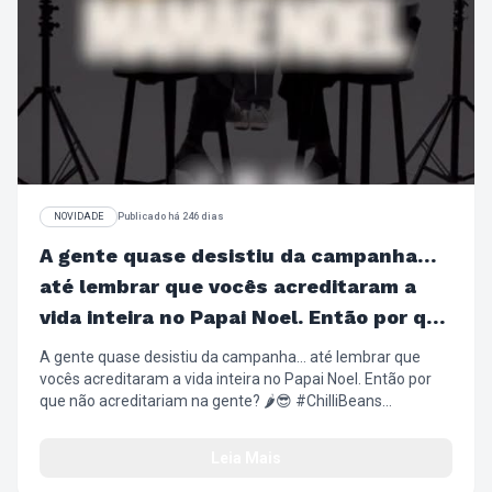
NOVIDADE
Publicado há 246 dias
A gente quase desistiu da campanha…
até lembrar que vocês acreditaram a
vida inteira no Papai Noel. Então por que
não acreditariam na gente?
A gente quase desistiu da campanha… até lembrar que
vocês acreditaram a vida inteira no Papai Noel. Então por
que não acreditariam na gente? 🌶️😎 #ChilliBeans
#NatalChilliBeans #PresentesDeNatal #Wishlist
#ÓculosSolar Relógios ArmaçãoDeGrau
Leia Mais