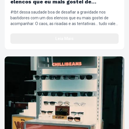
elencos que eu mais gostei de
acompanhar
#tbt dessa saudade boa de desafiar a gravidade nos
bastidores com um dos elencos que eu mais gostei de
acompanhar. O caos, as risadas e as tentativas… tudo valeu
a pena. ✨😂 #WickedBrasil #Bastidores #DefyingGravity
#Desafio
Leia Mais