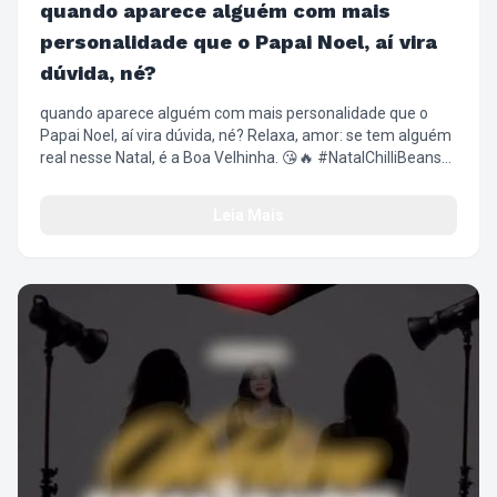
quando aparece alguém com mais
personalidade que o Papai Noel, aí vira
dúvida, né?
quando aparece alguém com mais personalidade que o
Papai Noel, aí vira dúvida, né? Relaxa, amor: se tem alguém
real nesse Natal, é a Boa Velhinha. 😘🔥 #NatalChilliBeans
#BoaVelhinha #ChilliBeans #NatalComAtitude
#FashionFilm
Leia Mais