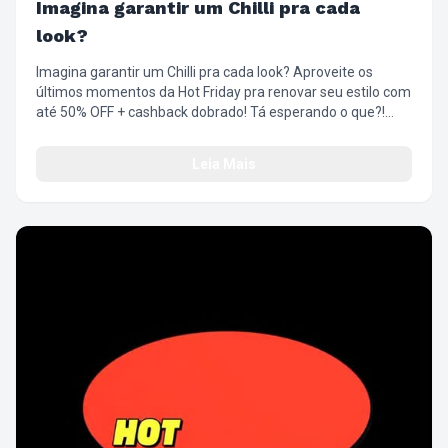
Imagina garantir um Chilli pra cada
look?
Imagina garantir um Chilli pra cada look? Aproveite os
últimos momentos da Hot Friday pra renovar seu estilo com
até 50% OFF + cashback dobrado! Tá esperando o que?!
Corre que já tá quase no fim! #SuperFriday
#ÓticaChilliBeans #Descontos #OlharComAtitude
Leia Mais
#EstiloQueTransforma