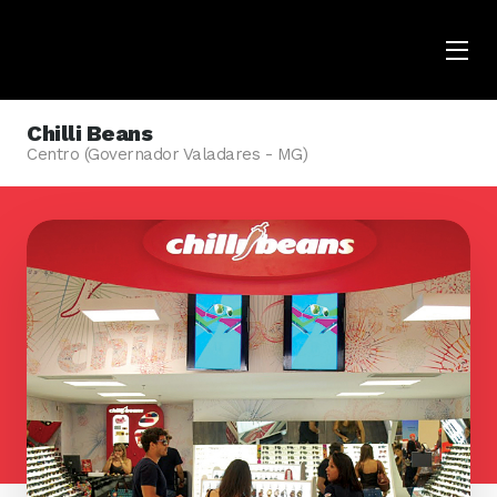
Menu
Opene
Chilli Beans
Centro (Governador Valadares - MG)