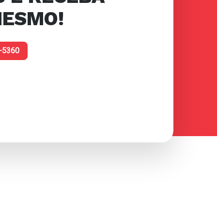
MESMO!
4-5360