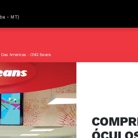
ba - MT)
 Das Americas
Chilli Beans
>
COMPR
ÓCULOS