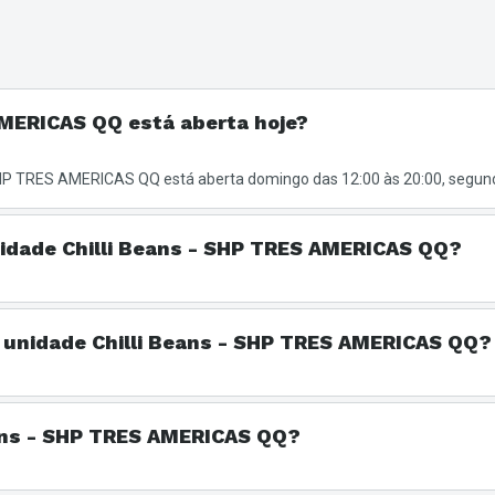
AMERICAS QQ está aberta hoje?
SHP TRES AMERICAS QQ está aberta domingo das 12:00 às 20:00, segund
nidade Chilli Beans - SHP TRES AMERICAS QQ?
 no ramo de . Maior rede especializada em óculos e acessórios da Amé
a unidade Chilli Beans - SHP TRES AMERICAS QQ?
Pu
SHP TRES AMERICAS QQ está aberta domingo das 12:00 às 20:00, segund
Fot
eans - SHP TRES AMERICAS QQ?
to com a unidade Chilli Beans - SHP TRES AMERICAS QQ pelo telefone 