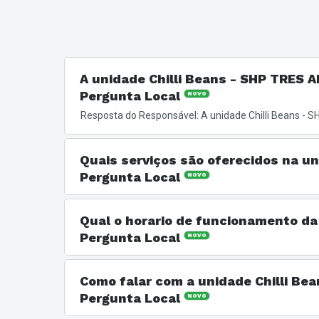
A unidade Chilli Beans - SHP TRES 
Pergunta Local
NOVO
Resposta do Responsável: A unidade Chilli Beans - 
Quais serviços são oferecidos na u
Pergunta Local
NOVO
Resposta do Responsável: Os serviços oferecidos são
Brasil e pelo mundo.
Qual o horario de funcionamento d
Pergunta Local
NOVO
Publicado há mais de 90 dias
Resposta do Responsável: A unidade Chilli Beans - 
Foto Publicada pela Empresa
Como falar com a unidade Chilli B
Pergunta Local
NOVO
Resposta do Responsável: Você pode entrar em conta