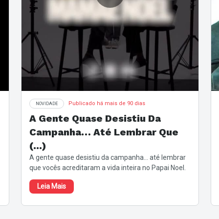
Publicado há mais de 90 dias
NOVIDADE
A Gente Quase Desistiu Da
Campanha… Até Lembrar Que
(...)
A gente quase desistiu da campanha… até lembrar
e
que vocês acreditaram a vida inteira no Papai Noel.
Então por que não acreditariam na (...)
Leia Mais