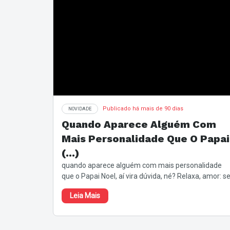
Publicado há mais de 90 dias
NOVIDADE
Quando Aparece Alguém Com
Mais Personalidade Que O Papai
(...)
quando aparece alguém com mais personalidade
que o Papai Noel, aí vira dúvida, né? Relaxa, amor: s
tem alguém real nesse Natal, é a Boa (...)
Leia Mais