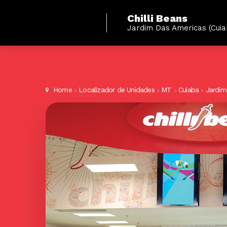
Chilli Beans
Jardim Das Americas (Cuia
Home
Localizador de Unidades
MT
Cuiaba
Jardim
>
>
>
>