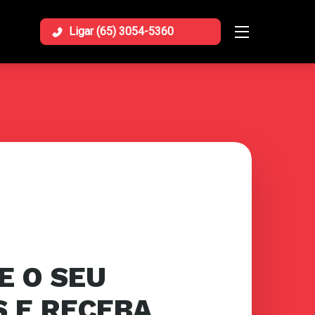
Ligar (65) 3054-5360
Menu
Opener
E O SEU
 E RECEBA