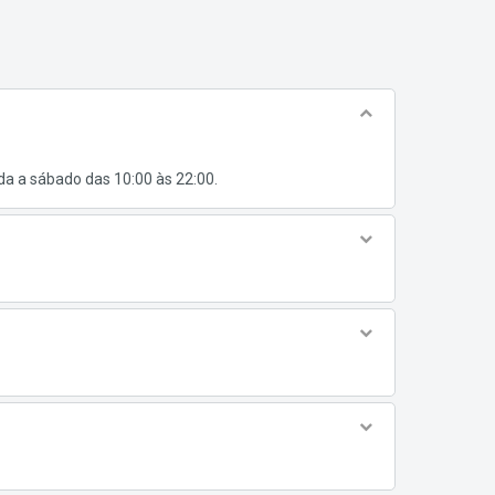
a a sábado das 10:00 às 22:00.
rica Latina, com mais de 800 pontos de venda no
blicado há mais de 90 dias
a a sábado das 10:00 às 22:00.
o Publicada pela Empresa
(65) 3054-5360 ou pelo site