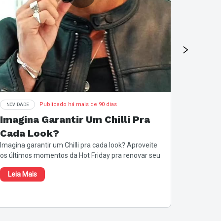
Publicado há mais de 90 dias
NOVIDADE
NOVIDADE
Imagina Garantir Um Chilli Pra
Tudo 
Cada Look?
Frida
Imagina garantir um Chilli pra cada look? Aproveite
Tudo sob 
os últimos momentos da Hot Friday pra renovar seu
Desconto
estilo com até 50% OFF + cashback (...)
Não dá te
Leia Mais
Leia M