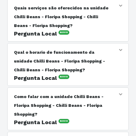
Quais serviços são oferecidos na unidade
Chilli Beans - Floripa Shopping - Chilli
Beans - Floripa Shopping?
Pergunta Local
NOVO
Resposta do Responsável: Os serviços oferecidos são
no ramo de . Maior rede especializada em óculos e
Qual o horario de funcionamento da
acessórios da América Latina, com mais de 800 pontos
unidade Chilli Beans - Floripa Shopping -
de venda no Brasil e pelo mundo.
Chilli Beans - Floripa Shopping?
Pergunta Local
NOVO
Resposta do Responsável: A unidade Chilli Beans -
Floripa Shopping - Chilli Beans - Floripa Shopping está
Como falar com a unidade Chilli Beans -
aberta domingo das 12:00 às 20:00, segunda a sábado
Floripa Shopping - Chilli Beans - Floripa
das 10:00 às 22:00.
Shopping?
Pergunta Local
NOVO
Resposta do Responsável: Você pode entrar em contato