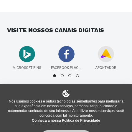
VISITE NOSSOS
CANAIS DIGITAIS
MICROSOFT BING
FACEBOOK PLACES
APONTADOR
Nós usamos cookies e outras tecnologias semelhantes para melhorar a
sua experiência em nossos serviços, personalizar publicidade e
recomendar conteúdo de seu interesse. Ao utilizar nossos serviços, você
concorda com tal monitoramento.
Conheça a nossa Política de Privacidade
®
Informações oficiais do local atualizadas pela plataforma
bm
,
enterprise