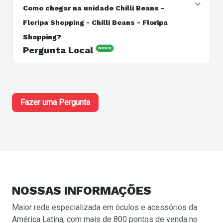
com a unidade Chilli Beans - Floripa Shopping - Chilli
Como chegar na unidade Chilli Beans -
Beans - Floripa Shopping pelo telefone (48) 99939-5466
Floripa Shopping - Chilli Beans - Floripa
ou pelo site https://chillibeans.business.monster/chilli-
beans-joao-paulo-florianopolis-sc-55388.
Shopping?
Pergunta Local
NOVO
Resposta do Responsável: A unidade Chilli Beans -
Floripa Shopping - Chilli Beans - Floripa Shopping está
localizada no endereço Rod Jose Carlos Daux, 3116 -
Joao Paulo, Florianopolis - SC, BR
Fazer uma Pergunta
NOSSAS
INFORMAÇÕES
Maior rede especializada em óculos e acessórios da
América Latina, com mais de 800 pontos de venda no